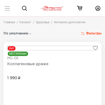
Главная
Каталог
Здоровье
Активное долголетие
Средства для активного долголетия
22 товара
Фильтры
По умолчанию
Хит
MEITANGreen
MG-06
Коллагеновые драже
1 990