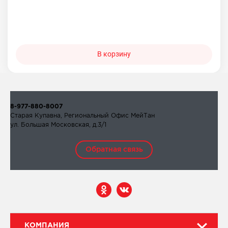
В корзину
8-977-880-8007
Старая Купавна, Региональный Офис МейТан
ул. Большая Московская, д.3/1
Обратная связь
КОМПАНИЯ