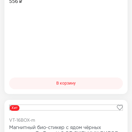
556
В корзину
Хит
VT-16BOX-m
Магнитный био-стикер с ядом чёрных