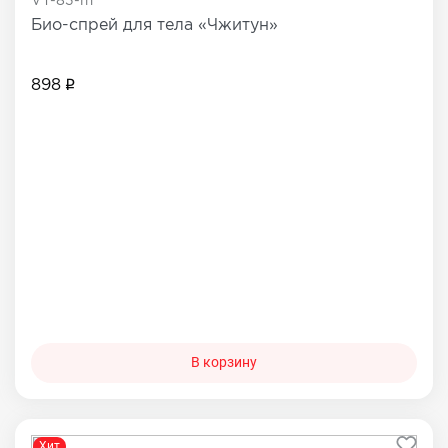
VT-83-m
Био-спрей для тела «Чжитун»
898
В корзину
Хит