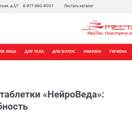
кая, д.3/1
8-977-880-8007
Листать каталог
ЛЯ ЛИЦА
ДЛЯ ТЕЛА
ДЛЯ ВОЛОС
МАКИЯЖ
ГИГИЕНА
атегории
Категории
Категории
Категории
ремы для рук
Шампуни
Для губ
Зубные пасты
таблетки «НейроВеда»:
ремы для тела
Бальзамы
Для глаз
Для интимной гигиены
редства для ног
Сопутствующие товары
Тональные средства и пудры
Прокладки
бность
уход
опутствующие товары
Сопутствующие товары
Дезодоранты
Все товары в категории
Зубные щетки
се товары в категории
Все товары в категории
Антибактериальные носк