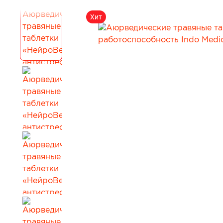
Для коррекции веса
Мужчинам
Хит
Детокс и лимфодренаж
Сопутствующи
Для нервной системы
Все товары в 
Для работы мозга и памяти
Активное долголетие
Для кожи, волос и ногтей
Для женского здоровья
Для мужского здоровья
Для детского здоровья
Для пищеварения и обмена веществ
При диабете
Для мочеполовой системы
Сопутствующие товары