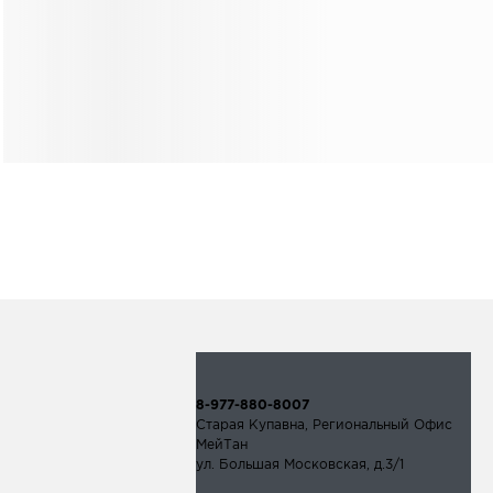
8-977-880-8007
Старая Купавна, Региональный Офис
МейТан
ул. Большая Московская, д.3/1