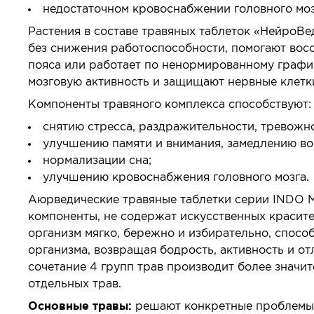
недостаточном кровоснабжении головного моз
Растения в составе травяных таблеток «НейроВ
без снижения работоспособности, помогают восст
пояса или работает по ненормированному граф
мозговую активность и защищают нервные клетк
Компоненты травяного комплекса способствуют:
снятию стресса, раздражительности, тревожно
улучшению памяти и внимания, замедлению во
нормализации сна;
улучшению кровоснабжения головного мозга.
Аюрведические травяные таблетки серии INDO M
компоненты, не содержат искусственных красите
организм мягко, бережно и избирательно, спосо
организма, возвращая бодрость, активность и от
сочетание 4 групп трав производит более значи
отдельных трав.
Основные травы:
решают конкретные проблемы 