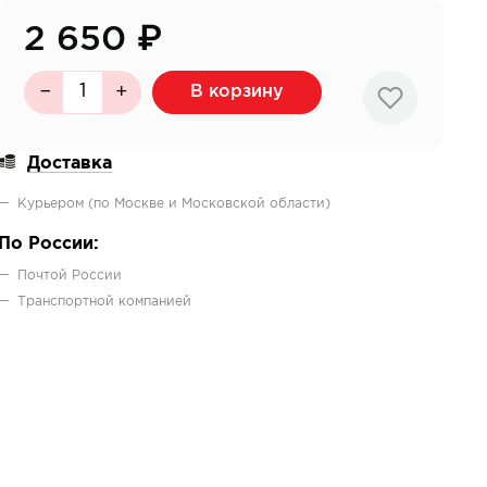
2 650
₽
В корзину
Доставка
Курьером (по Москве и Московской области)
По России:
Почтой России
Транспортной компанией