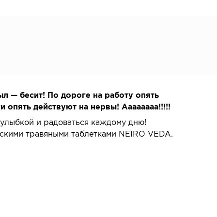
л — бесит! По дороге на работу опять
опять действуют на нервы! Аааааааа!!!!!
с улыбкой и радоваться каждому дню!
ескими травяными таблетками NEIRO VEDA.