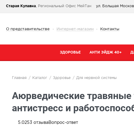
Старая Купавна
, Региональный Офис МейТан
ул. Большая Московс
О представительстве
·
Интернет-магазин
·
Контакты
ЗДОРОВЬЕ
АНТИ ЭЙДЖ 40+
Д
Категории
Категории
К
Главная
Каталог
Здоровье
Для нервной системы
При простуде
Очищение
К
Аюрведические травяные 
Тонизирующие и общеукрепляющие
Кремы
К
Коллаген
Маски
С
антистресс и работоспосо
От паразитов
Специальный 
С
Для сердца и сосудов
Сыворотки
5.0
253
отзыва
Вопрос-ответ
В
Для суставов и костей
Для губ