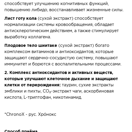
способствует улучшению когнитивных функций,
повышению либидо, восстанавливает жизненные силы.
Лист готу кола
(сухой экстракт) способствует
нормализации системы кровообращения, обладает
антисклеротическим действием, а также стимулирует
выработку коллагена.
Плодовое тело шиитаке
(сухой экстракт) богато
комплексом витаминов и антиоксидантов, которые
защищают сердечно-сосудистую систему, повышают
иммунитет и борются с воспалительными процессами.
2. Комплекс антиоксидантов и активных веществ,
которые улучшают клеточное дыхание и защищают
клетки от перерождения:
таурин, сухие экстракты
эмблики и пихты, СО₂-экстракт чаги, аскорбиновая
кислота, L-триптофан, никотинамид.
*ChronoX - рус. Хрóнокс
Способ приёма