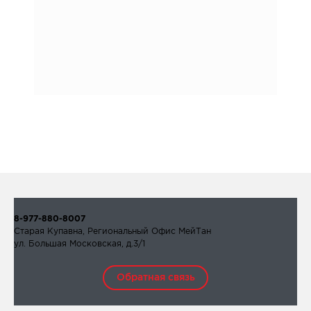
8-977-880-8007
Старая Купавна, Региональный Офис МейТан
ул. Большая Московская, д.3/1
Обратная связь