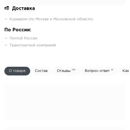
Доставка
Курьером (по Москве и Московской области)
По России:
Почтой России
Транспортной компанией
198
16
О товаре
Состав
Отзывы
Вопрос-ответ
Как