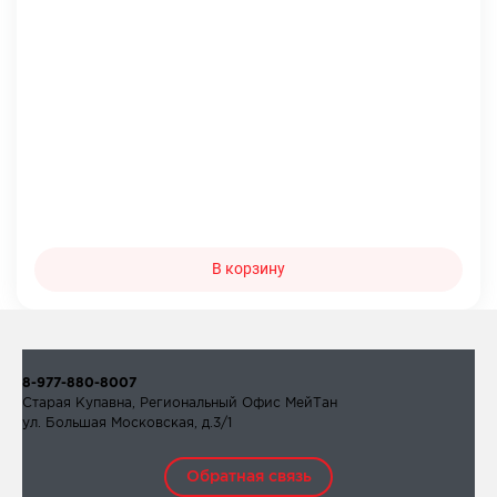
В корзину
8-977-880-8007
Старая Купавна, Региональный Офис МейТан
ул. Большая Московская, д.3/1
Обратная связь